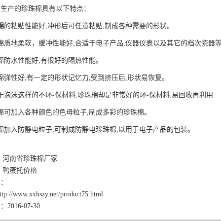
司生产的
珍珠棉
具有以下特点：
棉
的粘贴性能好,冲形后可任意粘贴,制成各种需要的形状。
棉质地柔软，缓冲性能好,合适于电子产品,仪器仪表以及其它的档次瓷器
棉防水性能好,有很好的隔热性能。
棉弹性好,有一定的形状记忆力,受到挤压后,形状易恢复。
于泡沫这样的不环-保材料,珍珠棉却是非常好的环-保材料,易回收再利用
棉可加入各种颜色的色母粒子,制成多彩的珍珠棉。
棉加入防静电粒子,可制成防静电珍珠棉,以用于电子产品的包装。
：
河南省珍珠棉厂家
：
鸭蛋托价格
签：
ttp://www.xxhszy.net/product75.html
016-07-30