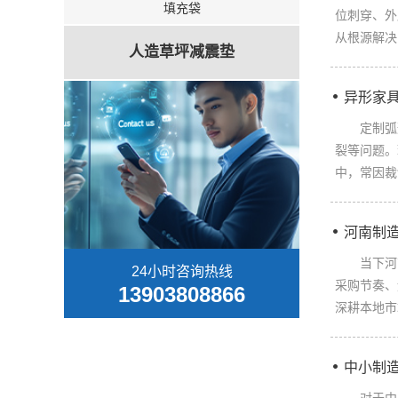
填充袋
位刺穿、外
从根源解决
人造草坪减震垫
异形家
定制弧形
裂等问题。
中，常因裁
河南制
当下河南
24小时咨询热线
采购节奏、
13903808866
深耕本地市
中小制