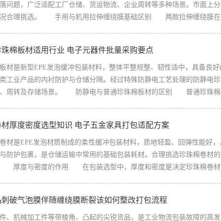
落问题，广泛适配工厂仓储、货运物流、企业周转等多种场景。市面上分
况合理挑选。 手用与机用拉伸缠绕膜基础区别 两款拉伸缠绕膜在材质
珍珠棉板材适用行业 电子元器件批量采购要点
是新型EPE发泡缓冲包装材料，整体平整规整、韧性适中，具备良好
类工业产品的内衬防护与仓储分隔。经过特殊防静电工艺处理的防静电珍
、周转及存储场景。 防静电与普通珍珠棉板材的区别 普通珍珠棉板材
卷材厚度密度选型知识 电子五金家具打包适配方案
是EPE发泡材质制成的柔性缓冲包装材料，质地轻盈、回弹性能好，
与防护包裹，是仓储运输中常用的基础包装耗材。合理挑选珍珠棉卷材的
 厚度与密度的作用 在包装选型中，厚度和密度是决定珍珠棉卷材防护
品刺破气泡膜伴随缠绕膜断裂该如何整改打包流程
、机械加工件等带棱角、凸起的尖锐货品，是工业物流包装故障的高发