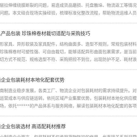
层拉伸缠绕膜断裂的问题，易造成货品磨损、托盘散垛、物流返工等情况
问题。本文结合现场实操经验，梳理标准化整改流程，帮助物流运维人员优
具产品包装 珍珠棉卷材裁切适配与采购技巧
家具、异形软装及家具配件，结构曲面多、造型不规则，常规包装材料
珍珠棉卷材可塑性强、可自由裁切，能够适配异形曲面包裹需求，是当前
切方式不规范、规格选型不符、采购把控不到位，出现防护不足、耗材浪费
造企业包装耗材本地化配套优势
制造业稳步发展，各类工厂、物流企业对包装耗材的需求持续提升。对
运营成本与供应链运转。依托区域产业集聚优势，包装耗材本地化供应模
场，依托******的产品体系与服务网络，解读包装耗材本地化配套的各项优
造企业包装选材 高适配耗材推荐