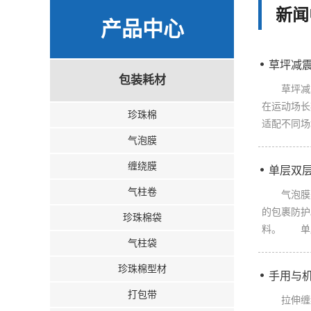
新闻
产品中心
草坪减
包装耗材
草坪减震
在运动场长
珍珠棉
适配不同场
气泡膜
缠绕膜
单层双
气柱卷
气泡膜是
的包裹防护
珍珠棉袋
料。 单层
气柱袋
珍珠棉型材
手用与
打包带
拉伸缠绕