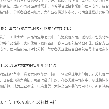
制造企业而言，包装耗材不仅承担货物防护的作用，也直接关系到日常
护到位，适配不同货品运输需求，也希望合理控制采购与使用成本。结合
装耗材，分析各自适用场景，为行业提供选材参考，帮助企业搭建实用的包
价格：单层与双层气泡膜的成本与性能对比
货、工业仓储、货品转运等场景中，气泡膜是应用广泛的缓冲包装材料
忽略产品性能与实际使用场景的匹配，容易出现包装体验不佳、综合支出
成本、使用性能展开对比分析，帮助各类企业结合自身包装需求合理选材。
震包装 珍珠棉棒材的实用用途介绍
运输环节中，货物会面临颠簸、挤压、轻微碰撞等多种情况，尤其是带
，容易出现边角磨损、局部磕碰等问题。在各类缓冲耗材中，珍珠棉棒材
震防护，成为工业物流、电商发货、大件货品包装的常用材料。新乡鸿森纸
裁切与使用技巧 减少包装耗材消耗