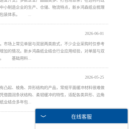
运营开支。多数企业产品品类多、打包场景杂，在选材时既
中小制造企业的生产、仓储、物流特点，新乡鸿森纸业梳理
装体系。 ...
2026-06-01
。市场上常见单层与双层两类款式，不少企业采购时仅参考
增加的情况。新乡鸿森纸业结合行业应用经验，对单层与双
 基础用料...
2026-05-25
有凸起、棱角、异形结构的产品，常规平面缓冲材料很难做
凭借圆润条状结构、柔韧缓冲的特性，适配各类异形、边角
业结合多年包...
在线客服
2026-05-18