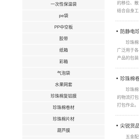
的移位、散
一次性保温袋
结合自身工
pe袋
PP中空板
防静电
胶带
珍珠棉板材
纸箱
广泛用于各
产品的包装
彩箱
气泡袋
珍珠棉
水果网套
珍珠棉卷材
珍珠棉复铝膜
的物流打包
打包作业。
珍珠棉卷材
珍珠棉片材
尖锐货
葫芦膜
五金配件