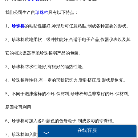
-
打包带
我们公司生产的
珍珠棉
具有以下特点：
1、
珍珠棉
的粘贴性能好,冲形后可任意粘贴,制成各种需要的形状。
-
一次性保温袋
2、珍珠棉质地柔软，缓冲性能好,合适于电子产品,仪器仪表以及其
-
pe袋
它的档次瓷器等脆珍珠棉弱产品的包装。
-
PP中空板
3、珍珠棉防水性能好,有很好的隔热性能。
-
胶带
4、珍珠棉弹性好,有一定的形状记忆力,受到挤压后,形状易恢复。
-
纸箱
5、不同于泡沫这样的不环-保材料,珍珠棉却是非常好的环-保材料,
-
彩箱
易回收再利用
-
气泡袋
6、珍珠棉可加入各种颜色的色母粒子,制成多彩的珍珠棉。
在线客服
7、珍珠棉加入防静电粒子,可制成防静电珍珠棉,以用于电子产品的
-
水果网套