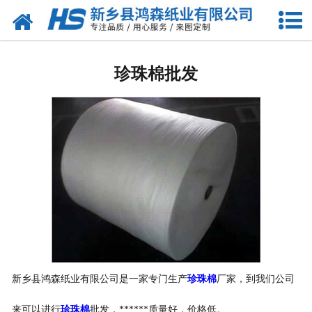
网站首页
包装耗材
珍珠棉批发
-
珍珠棉
-
气泡膜
-
缠绕膜
-
气柱卷
-
珍珠棉袋
-
气柱袋
新乡县鸿森纸业有限公司是一家专门生产
珍珠棉
厂家，到我们公司
-
珍珠棉型材
来可以进行
珍珠棉
批发，******质量好，价格低。