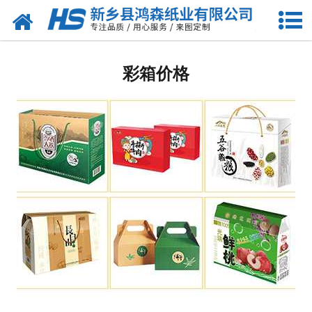
网站首页
包装耗材
彩箱价格
-
珍珠棉
-
气泡膜
-
缠绕膜
-
气柱卷
-
珍珠棉袋
-
气柱袋
-
珍珠棉型材