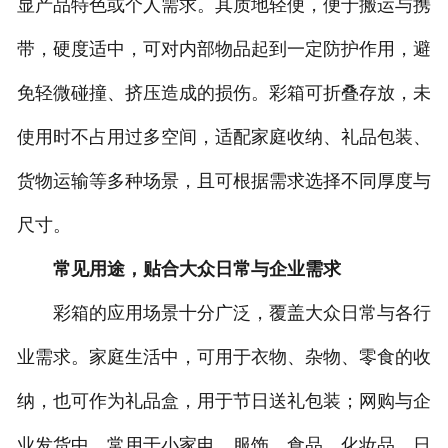
显产品特色或个人需求。其质地轻便，便于搬运与携
-
珍珠棉复铝膜
带，硬度适中，可对内部物品起到一定防护作用，避
免轻微碰撞、挤压造成的损伤。彩箱可折叠存放，未
-
珍珠棉卷材
使用时不占用过多空间，适配家庭收纳、礼品包装、
-
珍珠棉片材
货物运输等多种场景，且可根据需求选择不同厚度与
-
葫芦膜
尺寸。
-
填充袋
常见用途，贴合大众日常与企业需求
人造草坪减震垫
彩箱的应用场景十分广泛，覆盖大众日常与各行
业需求。家庭生活中，可用于衣物、杂物、零食的收
纳，也可作为礼品盒，用于节日送礼包装；网购与企
业发货中，常用于小家电、服饰、食品、化妆品、日