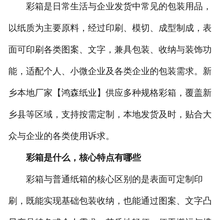
彩箱是日常生活与企业发货中常见的包装用品，
-
打包带
以纸质为主要原料，经过印刷、模切、成型制成，表
-
一次性保温袋
面可印刷各类图案、文字，兼具包装、收纳与装饰功
-
pe袋
能，适配个人、小微企业及各类企业的包装需求。新
乡本地厂家【鸿森纸业】供应多种规格彩箱，覆盖新
-
PP中空板
乡县等区域，支持按需定制，本地发货及时，贴合大
-
胶带
众与企业的各类使用诉求。
-
纸箱
彩箱是什么，核心特点有哪些
-
彩箱
彩箱与普通纸箱的核心区别的是表面可定制印
-
气泡袋
刷，既能实现基础包装收纳，也能通过图案、文字凸
-
水果网套