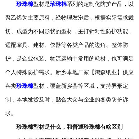
珍珠棉
型材是
珍珠棉
系列的定制化防护产品，以
-
打包带
聚乙烯为主要原料，经物理发泡后，根据实际需求裁
-
一次性保温袋
切、成型为不同形状的型材，主打针对性防护功能，
-
pe袋
适配家具、建材、仪器等各类产品的边角、整体防
护，是企业包装、物流运输中常用的耗材，也可满足
-
PP中空板
个人特殊防护需求。新乡本地厂家【鸿森纸业】供应
-
胶带
各类
珍珠棉
型材，覆盖新乡县等区域，支持异形定
-
纸箱
制，本地发货及时，贴合大众与企业的各类防护诉
-
彩箱
求。
-
气泡袋
珍珠棉型材是什么，和普通珍珠棉有啥区别
-
水果网套