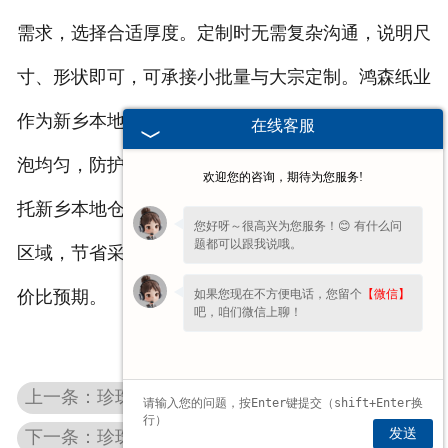
需求，选择合适厚度。定制时无需复杂沟通，说明尺
寸、形状即可，可承接小批量与大宗定制。鸿森纸业
作为新乡本地厂家，供应的珍珠棉型材成型规整、发
在线客服
泡均匀，防护性能稳定，无需额外处理即可使用。依
欢迎您的咨询，期待为您服务!
托新乡本地仓储，发货及时，配送覆盖新乡县及周边
您好呀～很高兴为您服务！😊 有什么问
题都可以跟我说哦。
区域，节省采购等待时间，贴合大众与小微企业的性
如果您现在不方便电话，您留个
【微信】
价比预期。
吧，咱们微信上聊！
上一条：珍珠棉型材厂家
发送
下一条：珍珠棉型材生产厂家