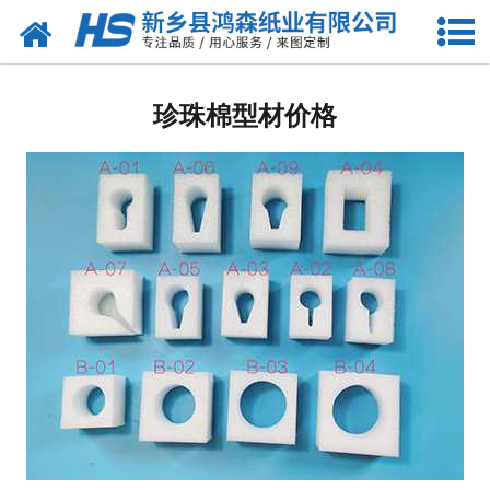
网站首页
包装耗材
珍珠棉型材价格
-
珍珠棉
-
气泡膜
-
缠绕膜
-
气柱卷
-
珍珠棉袋
-
气柱袋
-
珍珠棉型材