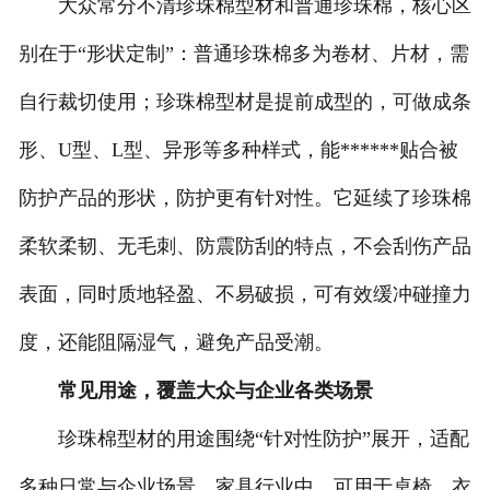
大众常分不清珍珠棉型材和普通珍珠棉，核心区
-
珍珠棉复铝膜
别在于“形状定制”：普通珍珠棉多为卷材、片材，需
自行裁切使用；珍珠棉型材是提前成型的，可做成条
-
珍珠棉卷材
形、U型、L型、异形等多种样式，能******贴合被
-
珍珠棉片材
防护产品的形状，防护更有针对性。它延续了珍珠棉
-
葫芦膜
柔软柔韧、无毛刺、防震防刮的特点，不会刮伤产品
-
填充袋
表面，同时质地轻盈、不易破损，可有效缓冲碰撞力
人造草坪减震垫
度，还能阻隔湿气，避免产品受潮。
常见用途，覆盖大众与企业各类场景
珍珠棉型材的用途围绕“针对性防护”展开，适配
多种日常与企业场景。家具行业中，可用于桌椅、衣