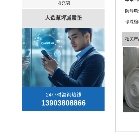
手用与
填充袋
防静电
人造草坪减震垫
珍珠棉
相关产
24小时咨询热线
13903808866