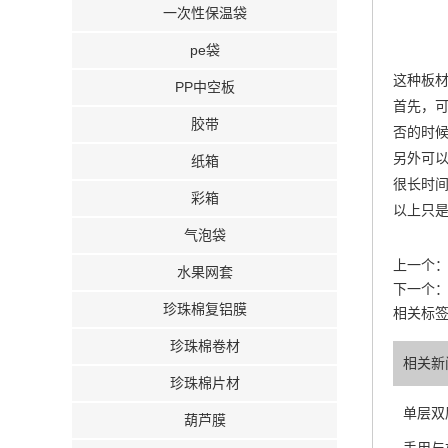
一次性保温袋
pe袋
这种板
PP中空板
首先，
胶带
否的时
另外可
纸箱
很长时
彩箱
以上只
气泡袋
上一个
水果网套
下一个
珍珠棉复铝膜
相关标
珍珠棉卷材
相关新
珍珠棉片材
单层双
葫芦膜