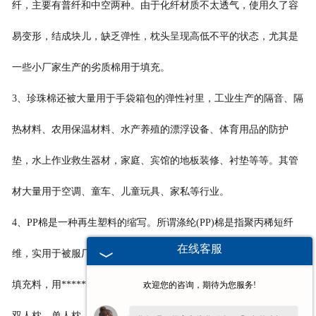
纤，主要有普纤和中空两种。由于化纤材质不太透气，使用久了容
易变形，结成块儿，缺乏弹性，枕头呈现高低不平的状态，尤其是
一些小厂家生产的劣质棉用于填充。
3、珍珠棉还被大量用于手袋箱包的弹性衬里，工业生产的隔音、隔
热材料、农用保温材料、水产养殖的漂浮设备、体育用品的防护
垫，水上作业救生器材，家庭、宾馆的地板装修、衬垫等等。其管
材大量用于空调、童车、儿童玩具、家私等行业。
4、PP棉是一种再生塑料的缩写。所谓涤纶(PP)棉是指聚丙稀短纤
在线客服
维，实用于被服厂、玩具厂、喷胶棉厂、无纺布等厂家。以PP棉作
填充料，用*********梳棉机、行缝机和时新******的印花布制成的
欢迎您的咨询，期待为您服务!
双人枕、单人枕、坐垫、空调被、保暖被等床上用品适合新婚夫