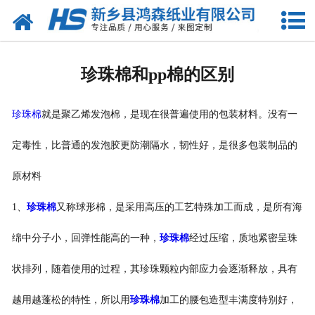
网站首页
关于我们
珍珠棉和pp棉的区别
产品中心
珍珠棉
就是聚乙烯发泡棉，是现在很普遍使用的包装材料。没有一
珍珠棉
定毒性，比普通的发泡胶更防潮隔水，韧性好，是很多包装制品的
气泡膜
原材料
新闻动态
1、
珍珠棉
又称球形棉，是采用高压的工艺特殊加工而成，是所有海
资质荣誉
绵中分子小，回弹性能高的一种，
珍珠棉
经过压缩，质地紧密呈珠
公司风采
状排列，随着使用的过程，其珍珠颗粒内部应力会逐渐释放，具有
越用越蓬松的特性，所以用
珍珠棉
加工的腰包造型丰满度特别好，
联系我们